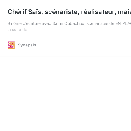
Chérif Saïs, scénariste, réalisateur, mai
Binôme d’écriture avec Samir Oubechou, scénaristes de EN P
Chérif
la suite de
Saïs,
scénariste,
Synapsis
réalisateur,
mais
encore
?