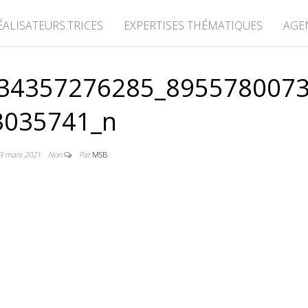
ÉALISATEURS.TRICES
EXPERTISES THÉMATIQUES
AGE
34357276285_895578007
3035741_n
3 mars 2021
Non
Par
MSB