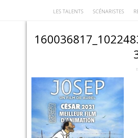
LES TALENTS
SCÉNARISTES
R
160036817_102248
1