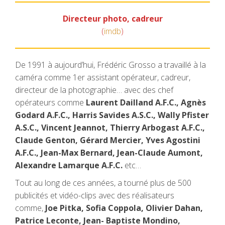
Directeur photo, cadreur
(
imdb
)
De 1991 à aujourd’hui, Frédéric Grosso a travaillé à la
caméra comme 1er assistant opérateur, cadreur,
directeur de la photographie… avec des chef
opérateurs comme
Laurent Dailland A.F.C., Agnès
Godard A.F.C., Harris Savides A.S.C., Wally Pfister
A.S.C., Vincent Jeannot, Thierry Arbogast A.F.C.,
Claude Genton, Gérard Mercier, Yves Agostini
A.F.C., Jean-Max Bernard, Jean-Claude Aumont,
Alexandre Lamarque A.F.C.
etc…
Tout au long de ces années, a tourné plus de 500
publicités et vidéo-clips avec des réalisateurs
comme,
Joe Pitka, Sofia Coppola, Olivier Dahan,
Patrice Leconte, Jean- Baptiste Mondino,