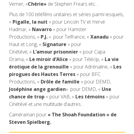
Verner, «
Chérie»
de Stephen Frears etc…
Plus de 100 téléfilms unitaires et séries parmi lesquels,
«
Pigalle, la nuit
» pour Lincoln TV et Hervé
Hadmar, «
Navarro
» pour Hamster
Productions, «
P.J.
». pour Telfrance, «
Xanadu
» pour
Haut et Long, «
Signature
» pour
Cinétévé, «
L’amour prisonnier
» pour Capa
Drama, «
Le miroir d’Alice
» pour Télécip, «
La vie
érotique de la grenouille
» pour Adrénaline, «
Les
pirogues des Hautes Terres
» pour BFC
Productions, «
Drôle de famille
» pour DEMD,
Joséphine ange gardien
». pour DEMD, «
Une
chance de trop
» pour VAB, «
Les témoins
» pour
Cinétévé et une multitude d’autres…
Caméraman pour
« The Shoah Foundation » de
Steven Spielberg.