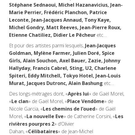
Stéphane Sednaoui, Michel Hazanavicius, Jean-
Marie Perrier, Frédéric Planchon, Patrice
Leconte, Jean-Jacques Annaud, Tony Kaye,
Michel Gondry, Matt Reeves, Jean-Pierre Roux,
Etienne Chatiliez, Didier Le Pêcheur
etc…
Et pour des artistes parmi lesquels,
Jean-Jacques
Goldman, Mylène Farmer, Julien Doré, Spice
Girls, Alain Souchon, Axel Bauer, Zazie, Johnny
Hallyday, Francis Cabrel, Sting, U2, Charlene
Spiteri, Eddy Mitchell, Tokyo Hotel, Jean-Louis
Murat, Jacques Dutronc, Alain Bashung
etc…
Des longs-métrages dont, «
Après lui
» de Gaël Morel,
«
Le clan
» de Gaël Morel, «
Place Vendôme
» de
Nicole Garcia, «
Les chemins de l’oued
» de Gaël
Morel, «
La nouvelle Eve
» de Catherine Corsini, «
Les
rivières pourpres 2
» d’Olivier
Dahan, «
Célibataires
» de Jean-Michel