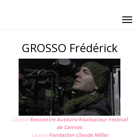
GROSSO Frédérick
Lauréat
Rencontre Auteurs/Réalisateur Festival
de Cannes
,
Lauréat
Fondation Claude Miller