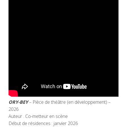
ORY-BEY
– Pièce de théâtre (en développement) –
2026
Auteur . Co-metteur en scène
Début de résidences : janvier 2026