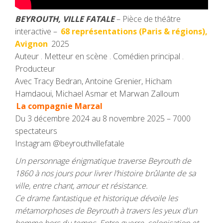
BEYROUTH, VILLE FATALE
– Pièce de théâtre
interactive –
68 représentations (Paris & régions),
Avignon
2025
Auteur . Metteur en scène . Comédien principal .
Producteur
Avec Tracy Bedran, Antoine Grenier, Hicham
Hamdaoui, Michael Asmar et Marwan Zalloum
La compagnie Marzal
Du 3 décembre 2024 au 8 novembre 2025 – 7000
spectateurs
Instagram @beyrouthvillefatale
Un personnage énigmatique traverse Beyrouth de
1860 à nos jours pour livrer l’histoire brûlante de sa
ville, entre chant, amour et résistance.
Ce drame fantastique et historique dévoile les
métamorphoses de Beyrouth à travers les yeux d’un