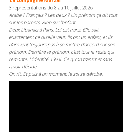
La compagnie Marzal
3 représentations du 8 au 10 juillet 2026
Arabe ? Français ? Les deux ? Un prénom ça dit tout
sur les parents. Rien sur l’enfant.
Deux Libanais à Paris. Lui est trans. Elle sait
exactement ce qu’elle veut. Ils ont un enfant, et ils
n’arrivent toujours pas à se mettre d’accord sur son
prénom. Derrière le prénom, c’est tout le reste qui
remonte. L’identité. L’exil. Ce qu’on transmet sans
l’avoir décidé.
On rit. Et puis à un moment, le sol se dérobe.