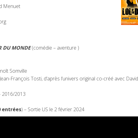
ed Menuet
org
UR DU MONDE
(comédie – aventure )
noît Somville
Jean-François Tosti, d’après l’univers original co-créé avec Davi
 – 2016/2013
0 entrées
) – Sortie US le 2 février 2024