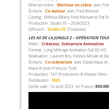
Mise en scène :
Metteur en scène
avec Fr
Écriture :
Co-auteur
avec Fred Menuet
Casting : Mélissa Billard, Fred Menuet et Pat B
Production : Studio 55 – 2024/2023
Diffusion :
Studio 55
(Toulouse)
LES AS DE LA JUNGLE
2 – OPÉRATION TO
Rôles :
Créateur, Scénariste Animation
Format : Long Métrage Animation Full 3D HD
Réalisation : Laurent Bru, Yannick Moulin et Be
Écriture :
Co-scénariste
avec David Alaux et 
Alaux et Jean-François Tosti
Production : TAT Productions & Master Films
Distribution :
SND
Sortie salle : 16 août 2023
en France (
830.00