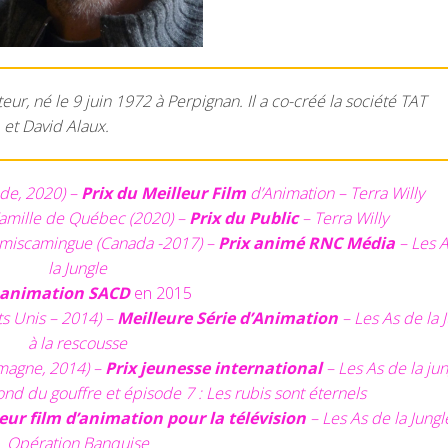
teur, né le 9 juin 1972 à Perpignan. Il a co-créé la société TAT
 et David Alaux.
Inde, 2020) –
Prix du Meilleur Film
d’Animation – Terra Willy
Famille de Québec (2020) –
Prix du Public
– Terra Willy
Témiscamingue (Canada -2017) –
Prix animé RNC Média
– Les 
la Jungle
 animation SACD
en 2015
s Unis – 2014) –
Meilleure Série d’Animation
– Les As de la 
à la rescousse
emagne, 2014) –
Prix jeunesse international
– Les As de la jun
ond du gouffre et épisode 7 : Les rubis sont éternels
eur film d’animation pour la télévision
– Les As de la Jungl
Opération Banquise