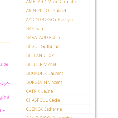
AMBLARD Marie-Charlotte
ARIN PILLOT Gabriel
AYDIN GÜRSOY Hüseyin
BAH San
BARATAUD Robin
BÈGUE Guillaume
BELLAND Loïc
As de
BELLIER Michel
BOURDIER Laurent
BURGEVIN Vincent
Jungle
CATRIX Laurie
gle à
CHASPOUL Cécile
CUENCA Catherine
e –