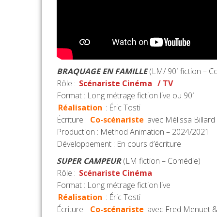
BRAQUAGE EN FAMILLE
(LM/ 90′ fiction – 
Rôle :
Scénariste Cinéma
/ TV
Format : Long métrage fiction live ou 90′
Réalisation
: Éric Tosti
Écriture :
Co-scénariste
avec Mélissa Billar
Production : Method Animation – 2024/2021
Développement : En cours d’écriture
SUPER CAMPEUR
(LM fiction – Comédie)
Rôle :
Scénariste Cinéma
Format : Long métrage fiction live
Réalisation
: Éric Tosti
Écriture :
Co-scénariste
avec Fred Menuet & 