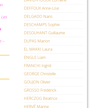
DAVID-PIDOUX Lorraine
on
DEFFOUX Anne-Lise
DELGADO Nans
 Les
DESCHAMPS Sophie
s
DESOUHANT Guillaume
e –
DUPAS Marion
EL MAKKI Laura
ENGLE Liam
FRANCHI Ingrid
GEORGE Christelle
GOUJON Olivier
GROSSO Frédérick
HERCZOG Béatrice
HERVÉ Marine