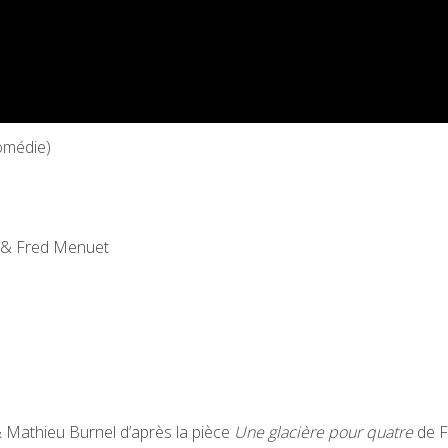
Comédie)
d & Fred Menuet
Mathieu Burnel d’après la pièce
Une glacière pour quatre
de F