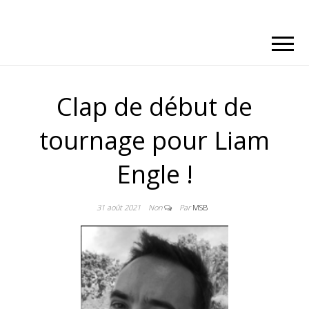
Clap de début de
tournage pour Liam
Engle !
31 août 2021
Non
Par
MSB