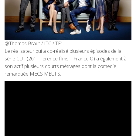
@Thomas Braut / ITC / TF1
Le réalisateur qui a co-réalisé plusieurs épisodes de la
série CUT (26′ – Terence films – France O) a également à
son actif plusieurs courts métrages dont la comédie
remarquée MECS MEUFS.