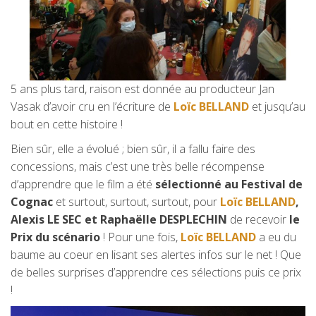
5 ans plus tard, raison est donnée au producteur Jan
Vasak d’avoir cru en l’écriture de
Loïc BELLAND
et jusqu’au
bout en cette histoire !
Bien sûr, elle a évolué ; bien sûr, il a fallu faire des
concessions, mais c’est une très belle récompense
d’apprendre que le film a été
sélectionné au Festival de
Cognac
et surtout, surtout, surtout, pour
Loïc BELLAND
,
Alexis LE SEC et Raphaëlle DESPLECHIN
de recevoir
le
Prix du scénario
! Pour une fois,
Loïc BELLAND
a eu du
baume au coeur en lisant ses alertes infos sur le net ! Que
de belles surprises d’apprendre ces sélections puis ce prix
!