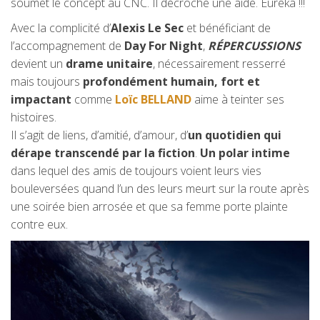
soumet le concept au CNC. Il décroche une aide. Eurêka !!!
Avec la complicité d’
Alexis Le Sec
et bénéficiant de
l’accompagnement de
Day For Night
,
RÉPERCUSSIONS
devient un
drame unitaire
, nécessairement resserré
mais toujours
profondément humain, fort et
impactant
comme
Loïc BELLAND
aime à teinter ses
histoires.
Il s’agit de liens, d’amitié, d’amour, d’
un quotidien qui
dérape transcendé par la fiction
.
Un polar intime
dans lequel des amis de toujours voient leurs vies
bouleversées quand l’un des leurs meurt sur la route après
une soirée bien arrosée et que sa femme porte plainte
contre eux.