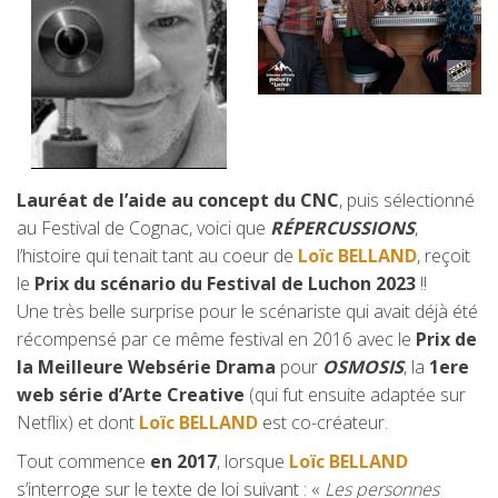
Lauréat de l’aide au concept du CNC
, puis sélectionné
au Festival de Cognac, voici que
RÉPERCUSSIONS
,
l’histoire qui tenait tant au coeur de
Loïc BELLAND
, reçoit
le
Prix du scénario du Festival de Luchon 2023
!!
Une très belle surprise pour le scénariste qui avait déjà été
récompensé par ce même festival en 2016 avec le
Prix de
la Meilleure Websérie Drama
pour
OSMOSIS
, la
1ere
web série d’Arte Creative
(qui fut ensuite adaptée sur
Netflix) et dont
Loïc BELLAND
est co-créateur.
Tout commence
en 2017
, lorsque
Loïc BELLAND
s’interroge sur le texte de loi suivant : «
Les personnes