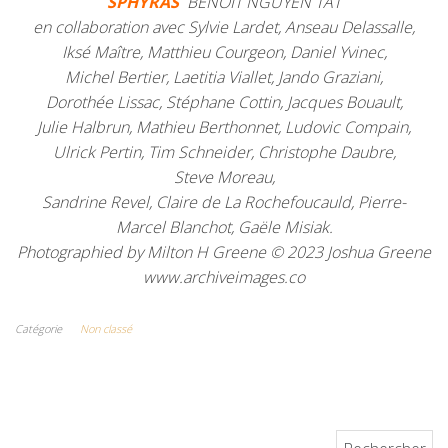
SPHYRAS
BENOIT NGUYEN TAT
en collaboration avec Sylvie Lardet, Anseau Delassalle,
Iksé Maître, Matthieu Courgeon, Daniel Yvinec,
Michel Bertier, Laetitia Viallet, Jando Graziani,
Dorothée Lissac, Stéphane Cottin, Jacques Bouault,
Julie Halbrun, Mathieu Berthonnet, Ludovic Compain,
Ulrick Pertin, Tim Schneider, Christophe Daubre,
Steve Moreau,
Sandrine Revel, Claire de La Rochefoucauld, Pierre-
Marcel Blanchot, Gaële Misiak.
Photographied by Milton H Greene © 2023 Joshua Greene
www.archiveimages.co
Catégorie
Non classé
Rechercher :