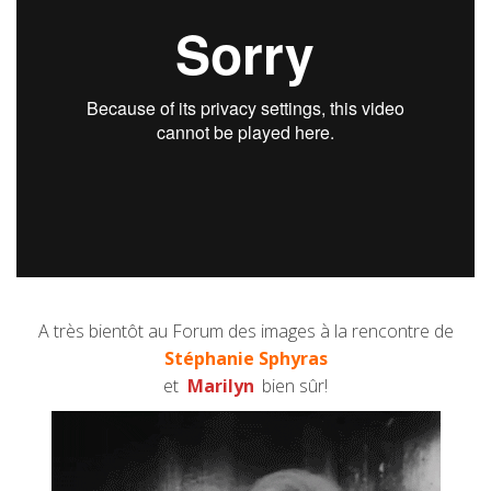
A très bientôt au Forum des images à la rencontre de
Stéphanie Sphyras
et
Marilyn
bien sûr!