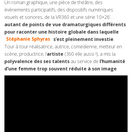
Un roman graphique, une pièce de théâtre, des
évènements participatifs, des dispositifs numériques
visuels et sonores, de la VR360 et une série 10×26’…
autant de points de vue dramaturgiques différents
pour raconter une histoire globale dans laquelle
Stéphanie Sphyras
s’est pleinement investie
.
Tour à tour réalisatrice, autrice, comédienne, metteur en
scène, productrice, l’
artiste
(360 elle aussi !), a mis la
polyvalence des ses talents
au service de
l’humanité
d’une femme trop souvent réduite à son image
.