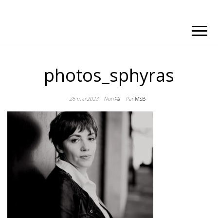
photos_sphyras
26 mai 2023
Non
Par
MSB