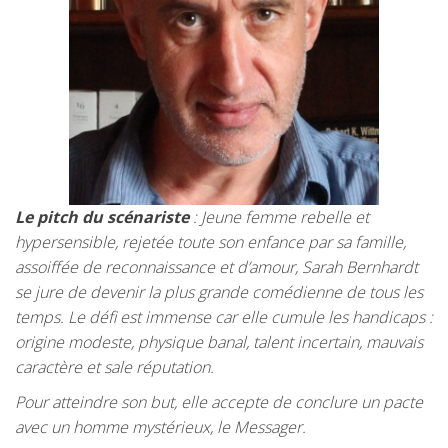
Le pitch
du scénariste
: Jeune femme rebelle et
hypersensible, rejetée toute son enfance par sa famille,
assoiffée de reconnaissance et d’amour, Sarah Bernhardt
se jure de devenir la plus grande comédienne de tous les
temps. Le défi est immense car elle cumule les handicaps :
origine modeste, physique banal, talent incertain, mauvais
caractère et sale réputation.
Pour atteindre son but, elle accepte de conclure un pacte
avec un homme mystérieux, le Messager.