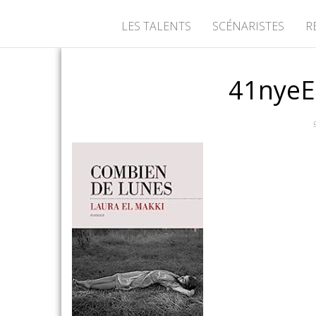
LES TALENTS
SCÉNARISTES
R
41nyeE
9