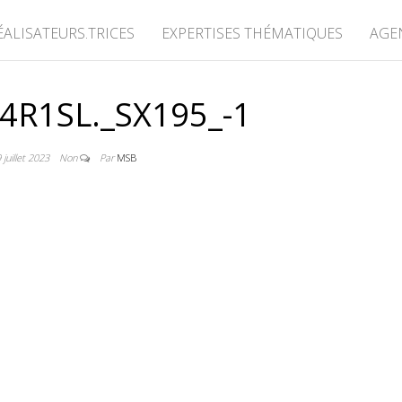
ÉALISATEURS.TRICES
EXPERTISES THÉMATIQUES
AGE
4R1SL._SX195_-1
 juillet 2023
Non
Par
MSB