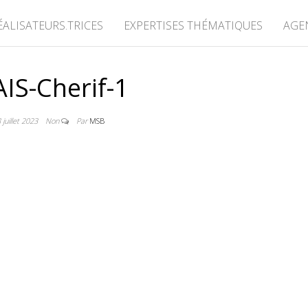
ÉALISATEURS.TRICES
EXPERTISES THÉMATIQUES
AGE
AIS-Cherif-1
 juillet 2023
Non
Par
MSB