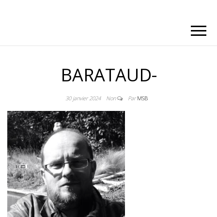
BARATAUD-
30 janvier 2024
Non
Par
MSB