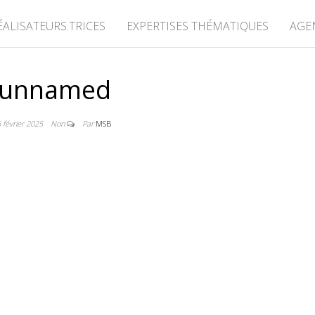
ÉALISATEURS.TRICES
EXPERTISES THÉMATIQUES
AGE
unnamed
 février 2025
Non
Par
MSB