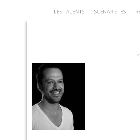
LES TALENTS
SCÉNARISTES
R
26