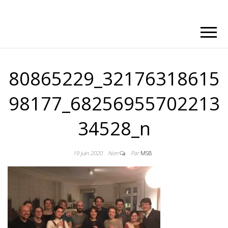
80865229_32176318615
98177_68256955702213
34528_n
19 juin 2020
Non
Par
MSB