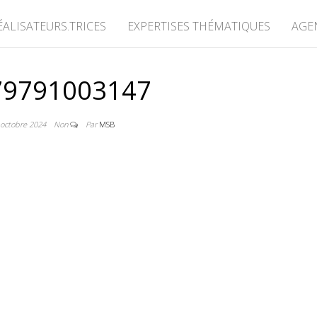
ÉALISATEURS.TRICES
EXPERTISES THÉMATIQUES
AGE
79791003147
 octobre 2024
Non
Par
MSB