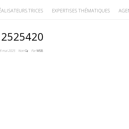
ÉALISATEURS.TRICES
EXPERTISES THÉMATIQUES
AGE
2525420
8 mai 2025
Non
Par
MSB