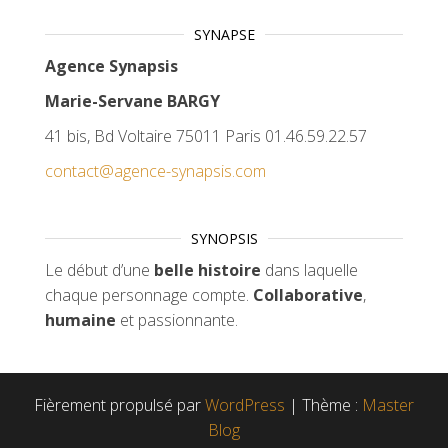
SYNAPSE
Agence Synapsis
Marie-Servane BARGY
41 bis, Bd Voltaire 75011 Paris 01.46.59.22.57
contact@agence-synapsis.com
SYNOPSIS
Le début d’une
belle histoire
dans laquelle
chaque personnage compte.
Collaborative
,
humaine
et passionnante.
Fièrement propulsé par
WordPress
|
Thème :
Master
Blog