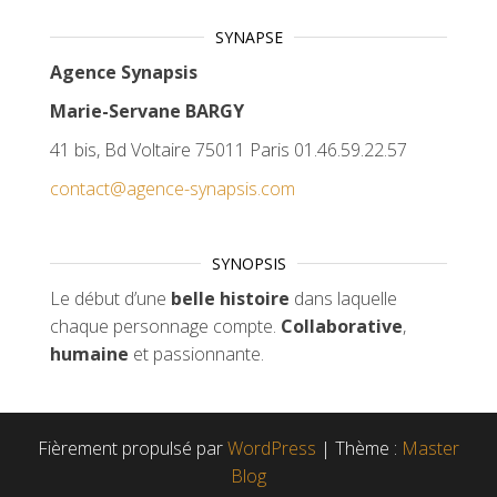
SYNAPSE
Agence Synapsis
Marie-Servane BARGY
41 bis, Bd Voltaire 75011 Paris 01.46.59.22.57
contact@agence-synapsis.com
SYNOPSIS
Le début d’une
belle histoire
dans laquelle
chaque personnage compte.
Collaborative
,
humaine
et passionnante.
Fièrement propulsé par
WordPress
|
Thème :
Master
Blog