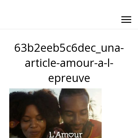
63b2eeb5c6dec_una-
article-amour-a-l-
epreuve