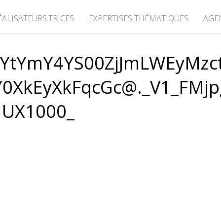
ÉALISATEURS.TRICES
EXPERTISES THÉMATIQUES
AGE
YtYmY4YS00ZjJmLWEyMzc
XkEyXkFqcGc@._V1_FMjp
UX1000_