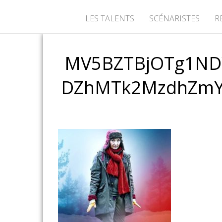
LES TALENTS
SCÉNARISTES
R
MV5BZTBjOTg1ND
DZhMTk2MzdhZmY0