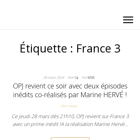
Étiquette :
France 3
28 mars 2024
Non
Par
MSB
OPJ revient ce soir avec deux épisodes
inédits co-réalisés par Marine HERVÉ !
Non classé
Ce jeudi 28 mars dès 21h10, OPJ revient sur France 3
avec un prime inédit !A la réalisation Marine Hervé…