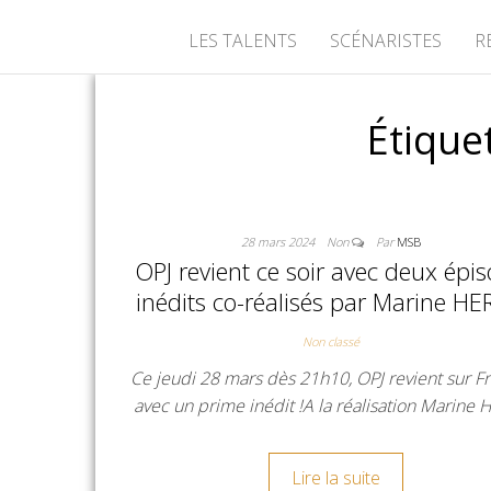
LES TALENTS
SCÉNARISTES
R
Étique
28 mars 2024
Non
Par
MSB
OPJ revient ce soir avec deux épi
inédits co-réalisés par Marine HE
Non classé
Ce jeudi 28 mars dès 21h10, OPJ revient sur F
avec un prime inédit !A la réalisation Marine
Lire la suite