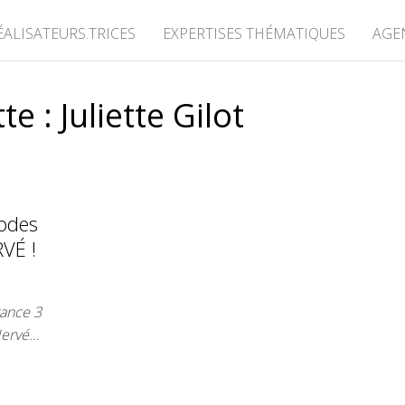
ÉALISATEURS.TRICES
EXPERTISES THÉMATIQUES
AGE
tte :
Juliette Gilot
sodes
RVÉ !
rance 3
 Hervé…