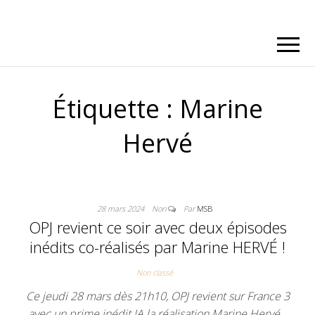
Étiquette :
Marine
Hervé
28 mars 2024
Non
Par
MSB
OPJ revient ce soir avec deux épisodes
inédits co-réalisés par Marine HERVÉ !
Non classé
Ce jeudi 28 mars dès 21h10, OPJ revient sur France 3
avec un prime inédit !A la réalisation Marine Hervé…