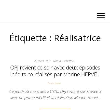
Étiquette :
Réalisatrice
28 mars 2024
Non
Par
MSB
OPJ revient ce soir avec deux épisodes
inédits co-réalisés par Marine HERVÉ !
Non classé
Ce jeudi 28 mars dès 21h10, OPJ revient sur France 3
avec un prime inédit !A la réalisation Marine Hervé…